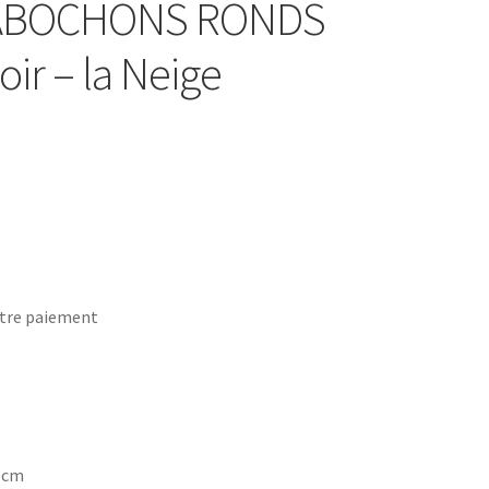
 CABOCHONS RONDS
oir – la Neige
tre paiement
7 cm