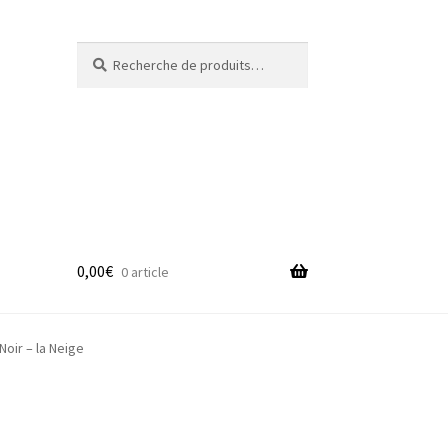
Recherche
Recherche
pour :
0,00
€
0 article
adge
oir – la Neige