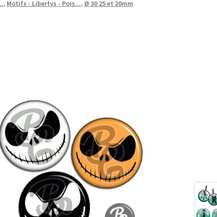
..
,
Motifs - Libertys - Pois...
,
Ø 30 25 et 20mm