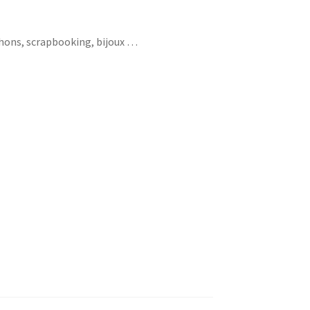
chons, scrapbooking, bijoux …
ir silhouette vert bleu etoile