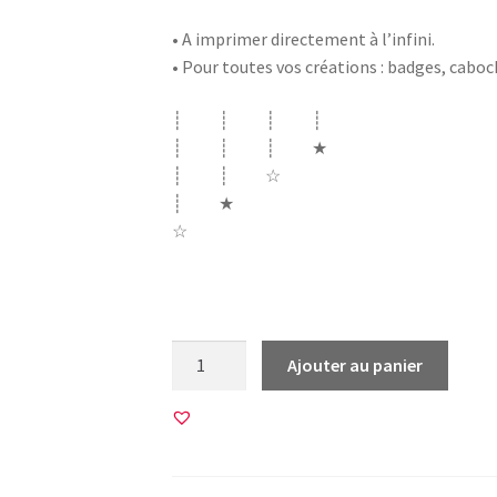
• A imprimer directement à l’infini.
• Pour toutes vos créations : badges, cabo
┊ ┊ ┊ ┊
┊ ┊ ┊ ★
┊ ┊ ☆
┊ ★
☆
flocon flocons neige snow chat cat chats no
quantité
Ajouter au panier
de
45
Images
pour
CABOCHONS