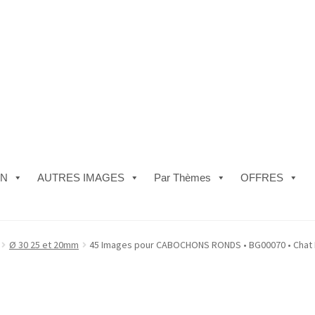
ON
AUTRES IMAGES
Par Thèmes
OFFRES
e)
#5610 (pas de titre)
#5740 (pas de titre)
Acheter ma Machine à B
Ø 30 25 et 20mm
45 Images pour CABOCHONS RONDS • BG00070 • Chat N
les de Vente
FAQ
Mon compte
Panier
Politique de Confidentialité