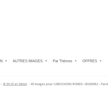
ON
AUTRES IMAGES
Par Thèmes
OFFRES
e)
#5610 (pas de titre)
#5740 (pas de titre)
Acheter ma Machine à B
Ø 30 25 et 20mm
45 Images pour CABOCHONS RONDS • BG00082 – Parole
les de Vente
FAQ
Mon compte
Panier
Politique de Confidentialité