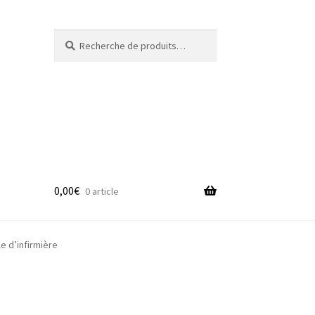
Recherche
Recherche
pour :
0,00
€
0 article
adge
 d’infirmière