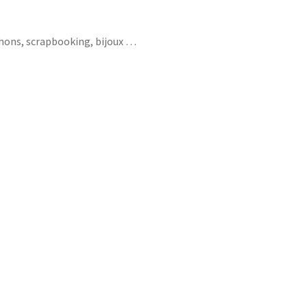
chons, scrapbooking, bijoux …
ure piqouse plus jolie madame infirmiere
e folle aimer j’peux pas je suis pensement