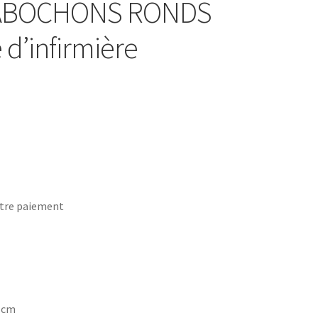
 CABOCHONS RONDS
 d’infirmière
tre paiement
7 cm