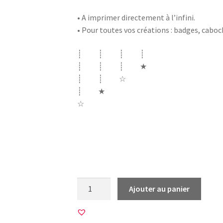
• A imprimer directement à l’infini.
• Pour toutes vos créations : badges, cabo
┊ ┊ ┊ ┊
┊ ┊ ┊ ★
┊ ┊ ☆
┊ ★
☆
métier infirmiere aide soignante reine piq
nurse supers pouvoirs bonhomme assez doué
seringue
quantité
Ajouter au panier
de
45
Images