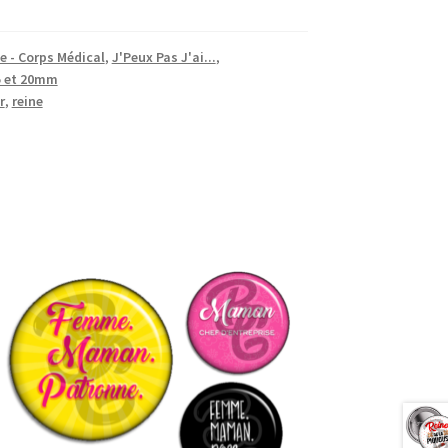
e - Corps Médical
,
J'Peux Pas J'ai...
,
5 et 20mm
r
,
reine