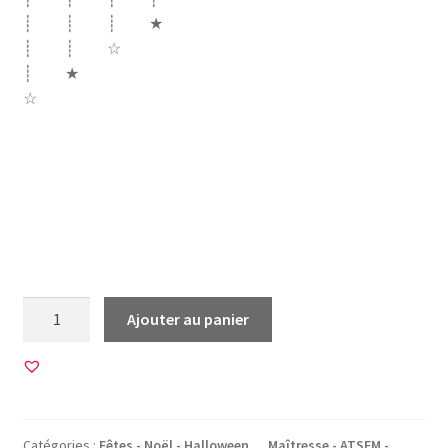
┊ ┊ ┊ ★
┊ ┊ ☆
┊ ★
☆
noel christmas xmas sapin noeud neige fêtes etoile
bonnet père noël santa claus chat maison pain épices
boule maîtresse ecole eleve merci bonhomme houx
cageau bois etiquette cadeau cerf renne or doré crayons
couleurs noeud maitre instituteur institutrice
quantité
Ajouter au panier
de
45
Images
pour
CABOCHONS
Catégories :
Fêtes - Noël - Halloween...
,
Maîtresse - ATSEM -