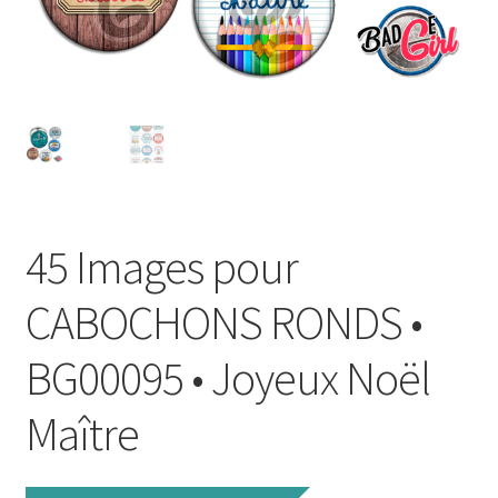
FAQ
Mon compte
Wishlist
Panier
45 Images pour
Politique de Confidentialité
CABOCHONS RONDS •
Validation de la commande
BG00095 • Joyeux Noël
Maître