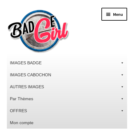
Aller
Aller
Menu
à
au
la
contenu
navigation
IMAGES BADGE
IMAGES CABOCHON
AUTRES IMAGES
Par Thèmes
OFFRES
Mon compte