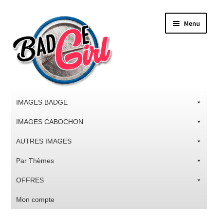
Aller
Aller
Menu
à
au
la
contenu
navigation
IMAGES BADGE
IMAGES CABOCHON
AUTRES IMAGES
Par Thèmes
OFFRES
Mon compte