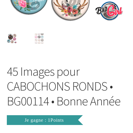
FAQ
Mon compte
Wishlist
Panier
45 Images pour
Politique de Confidentialité
CABOCHONS RONDS •
Validation de la commande
BG00114 • Bonne Année
Je gagne : 1Points