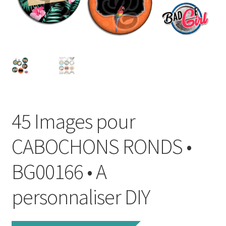
FAQ
Mon compte
Wishlist
Panier
45 Images pour
Politique de Confidentialité
CABOCHONS RONDS •
Validation de la commande
BG00166 • A
personnaliser DIY