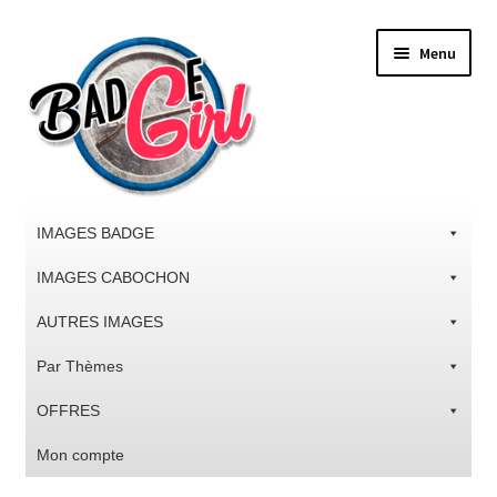
Aller
Aller
Menu
à
au
la
contenu
navigation
IMAGES BADGE
IMAGES CABOCHON
AUTRES IMAGES
Par Thèmes
OFFRES
Mon compte