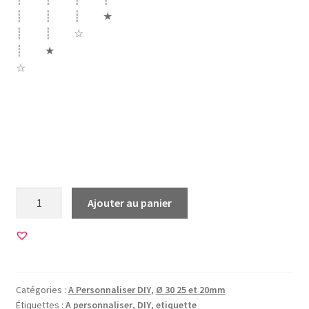
┊ ┊ ┊ ★
┊ ┊ ☆
┊ ★
☆
a personnaliser personnalisable texte vide vierge do it
yourself etoiles etoile couleurs etiquette modifier
etiquette tropical tropical jungle flamant rose flamingo
fleurs jungle perroquet passion hibiscus retro
quantité
Ajouter au panier
de
45
Images
pour
CABOCHONS
Catégories :
A Personnaliser DIY
,
Ø 30 25 et 20mm
RONDS
Étiquettes :
A personnaliser
,
DIY
,
etiquette