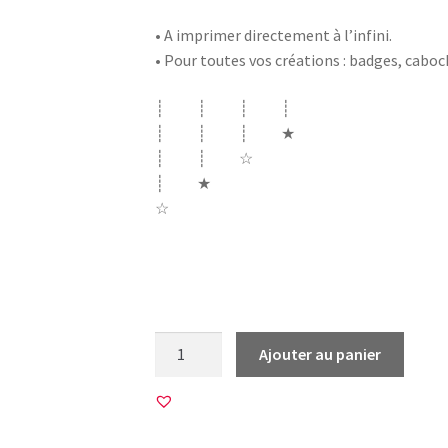
• A imprimer directement à l’infini.
• Pour toutes vos créations : badges, cabo
┊ ┊ ┊ ┊
┊ ┊ ┊ ★
┊ ┊ ☆
┊ ★
☆
ecole merci instit instituteur madame insti
pouvoirs flamant rose la classe enseigna
quantité
Ajouter au panier
de
6
Images
pour