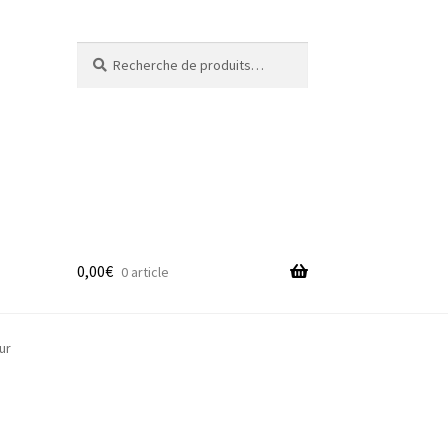
Recherche
Recherche
pour :
0,00
€
0 article
adge
ur