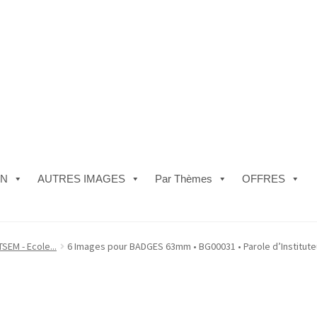
ON
AUTRES IMAGES
Par Thèmes
OFFRES
e)
#5610 (pas de titre)
#5740 (pas de titre)
Acheter ma Machine à B
SEM - Ecole...
6 Images pour BADGES 63mm • BG00031 • Parole d’Institute
les de Vente
FAQ
Mon compte
Panier
Politique de Confidentialité