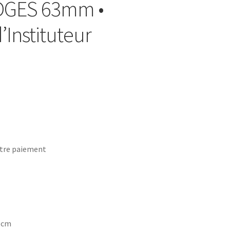
DGES 63mm •
’Instituteur
tre paiement
7 cm