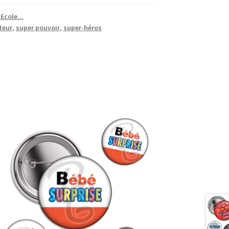
Ecole...
teur
,
super pouvoir
,
super-héros