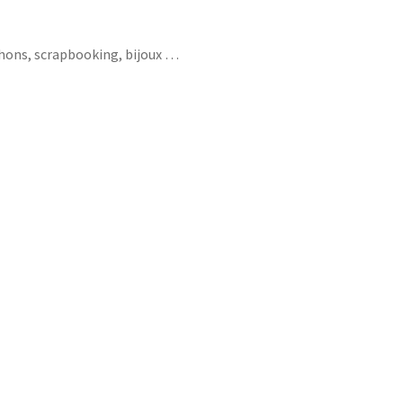
chons, scrapbooking, bijoux …
t le meilleur c’est moi super pouvoir supers
nt homme parfait super héros 100% monsieur