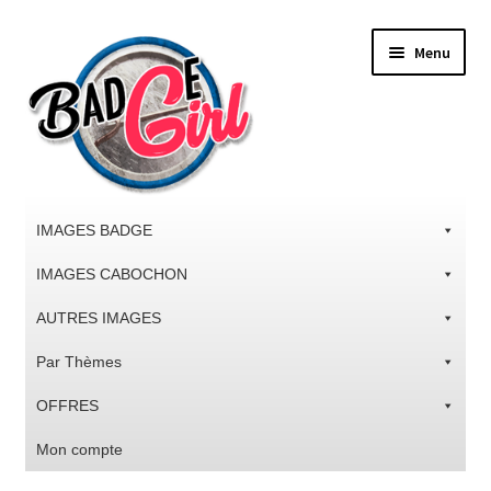
Aller
Aller
Menu
à
au
la
contenu
navigation
IMAGES BADGE
IMAGES CABOCHON
AUTRES IMAGES
Par Thèmes
OFFRES
Mon compte