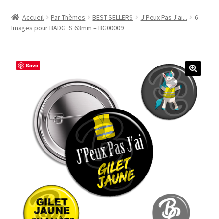
Accueil
Accueil
Par Thèmes
BEST-SELLERS
J'Peux Pas J'ai...
6
Images pour BADGES 63mm – BG00009
#1298 (pas de titre)
#2771 (pas de titre)
Save
#5610 (pas de titre)
#5740 (pas de titre)
Acheter ma Machine à Badge
Boutique
CODES PROMOS
Conditions Générales de Vente