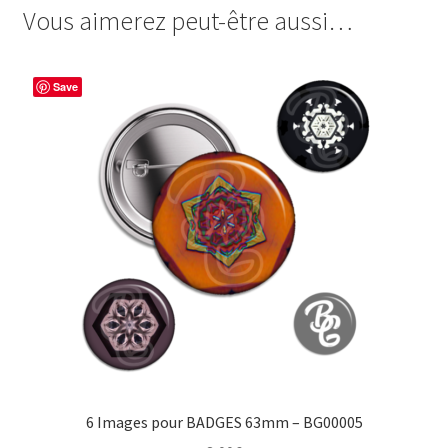
Vous aimerez peut-être aussi…
e
t
t
t
b
e
t
a
o
r
e
g
Save
o
e
r
e
k
s
r
t
6 Images pour BADGES 63mm – BG00005