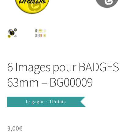
FAQ
Mon compte
Wishlist
Panier
6 Images pour BADGES
Politique de Confidentialité
63mm – BG00009
Validation de la commande
Je gagne : 1Points
3,00
€