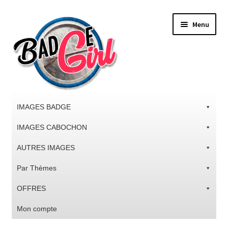
Aller
Aller
Menu
à
au
la
contenu
navigation
IMAGES BADGE
IMAGES CABOCHON
AUTRES IMAGES
Par Thèmes
OFFRES
Mon compte