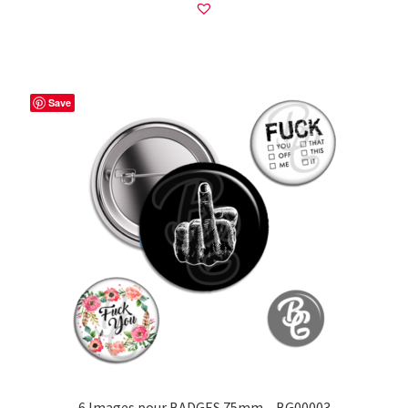
Save
6 Images pour BADGES 75mm – BG00003