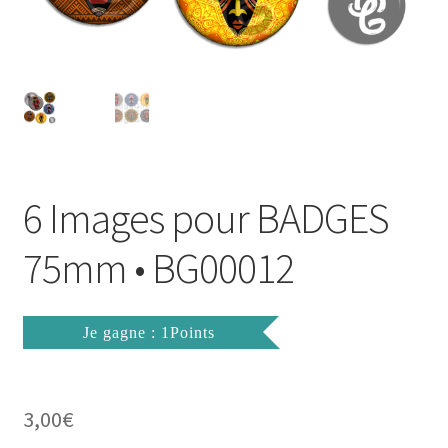
FAQ
Mon compte
Wishlist
Panier
6 Images pour BADGES
Politique de Confidentialité
75mm • BG00012
Validation de la commande
Je gagne : 1Points
3,00
€