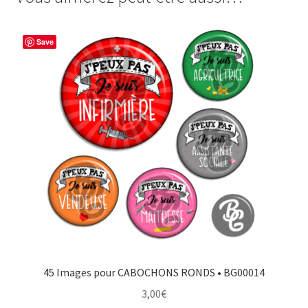
BAC
b
e
t
a
o
r
e
g
Save
o
e
r
e
k
s
r
t
45 Images pour CABOCHONS RONDS • BG00014
3,00
€