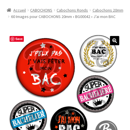
Accueil
Accueil
CABOCHONS
Cabochons Ronds
Cabochons 20mm
60 Images pour CABOCHONS 20mm • BG00042 • J’ai mon BAC
#1298 (pas de titre)
#2771 (pas de titre)
Save
#5610 (pas de titre)
#5740 (pas de titre)
Acheter ma Machine à Badge
Boutique
CODES PROMOS
Conditions Générales de Vente