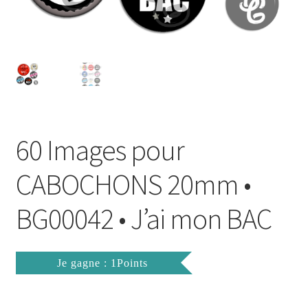
FAQ
Mon compte
Wishlist
Panier
60 Images pour
Politique de Confidentialité
CABOCHONS 20mm •
Validation de la commande
BG00042 • J’ai mon BAC
Je gagne : 1Points