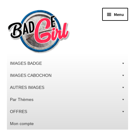
Aller
Aller
Menu
à
au
la
contenu
navigation
IMAGES BADGE
IMAGES CABOCHON
AUTRES IMAGES
Par Thèmes
OFFRES
Mon compte