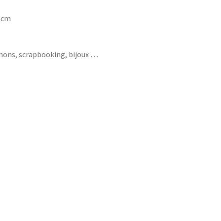
7 cm
chons, scrapbooking, bijoux …
tte