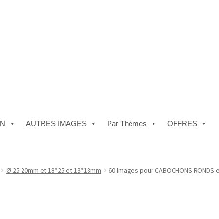
ON
AUTRES IMAGES
Par Thèmes
OFFRES
e)
#5610 (pas de titre)
#5740 (pas de titre)
Acheter ma Machine à B
Ø 25 20mm et 18*25 et 13*18mm
60 Images pour CABOCHONS RONDS et 
les de Vente
FAQ
Mon compte
Panier
Politique de Confidentialité