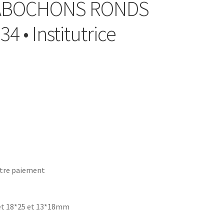
 CABOCHONS RONDS
4 • Institutrice
tre paiement
et 18*25 et 13*18mm