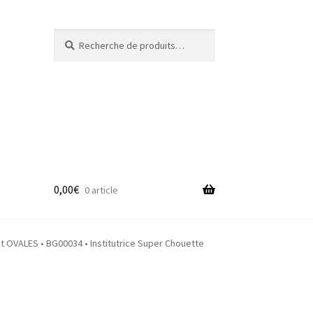
Recherche
Recherche
pour :
0,00
€
0 article
adge
OVALES • BG00034 • Institutrice Super Chouette