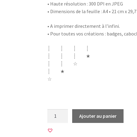
• Haute résolution : 300 DPI en JPEG
• Dimensions de la feuille : A4 • 21 cm x 29,
• A imprimer directement à l’infini.
• Pour toutes vos créations : badges, cabo
┊ ┊ ┊ ┊
┊ ┊ ┊ ★
┊ ┊ ☆
┊ ★
☆
ecole merci instit institutrice super choue
quantité
Ajouter au panier
de
60
Images