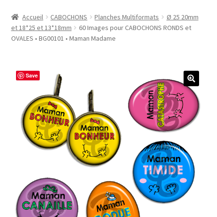
Accueil
Accueil
CABOCHONS
Planches Multiformats
Ø 25 20mm
et 18*25 et 13*18mm
60 Images pour CABOCHONS RONDS et
#1298 (pas de titre)
OVALES • BG00101 • Maman Madame
#2771 (pas de titre)
Save
#5610 (pas de titre)
#5740 (pas de titre)
Acheter ma Machine à Badge
Boutique
CODES PROMOS
Conditions Générales de Vente