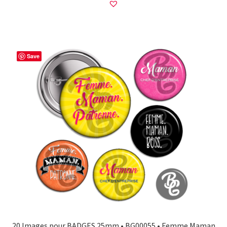
Save
20 Images pour BADGES 25mm • BG00055 • Femme Maman