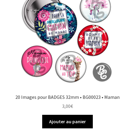
20 Images pour BADGES 32mm • BG00023 • Maman
3,00
€
Ajouter au panier