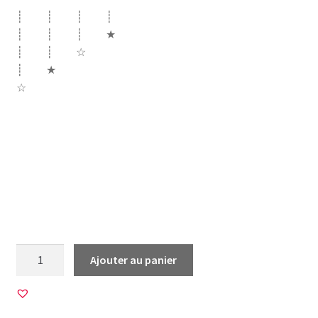
┊ ┊ ┊ ┊
┊ ┊ ┊ ★
┊ ┊ ☆
┊ ★
☆
maman mere madame monsieur madame detournement
bonheur sunshine canaille timide bonhomme dodue chipie
catastrophe bavarde coquette sage oui en retard sage
chance bouche main couleurs livre
quantité
Ajouter au panier
de
60
Images