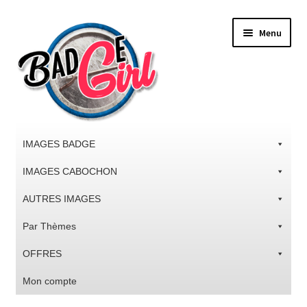
Aller
Aller
Menu
à
au
la
contenu
navigation
IMAGES BADGE
IMAGES CABOCHON
AUTRES IMAGES
Par Thèmes
OFFRES
Mon compte