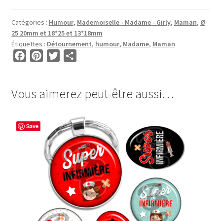
pour
CABOCHONS
Catégories :
Humour
,
Mademoiselle - Madame - Girly
,
Maman
,
Ø
RONDS
25 20mm et 18*25 et 13*18mm
et
Étiquettes :
Détournement
,
humour
,
Madame
,
Maman
OVALES
F
P
T
P
•
a
i
w
a
BG00101
c
n
i
r
•
Vous aimerez peut-être aussi…
e
t
t
t
Maman
b
e
t
a
Madame
o
r
e
g
Save
o
e
r
e
k
s
r
t