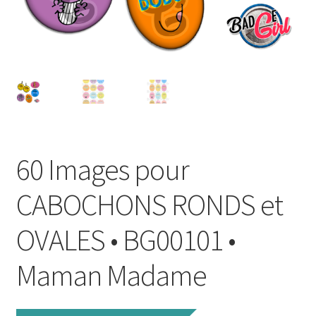
FAQ
Mon compte
Wishlist
Panier
60 Images pour
Politique de Confidentialité
CABOCHONS RONDS et
Validation de la commande
OVALES • BG00101 •
Maman Madame