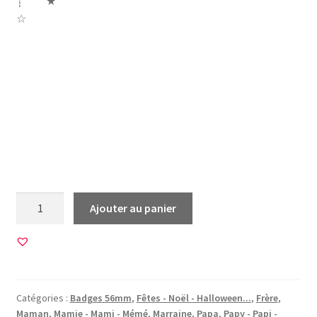
┊ ★
☆
famille maman papa mamie mami papy papi grand frere
frère soeur papi papy tatie tonton tata parrain marraine
grands parents déchire grand parent bonhomme neige
noël noel merry christmas joyeux noël meilleurs voeux
sapin noeud moustache
quantité
Ajouter au panier
de
12
Images
pour
BADGES
Catégories :
Badges 56mm
,
Fêtes - Noël - Halloween...
,
Frère
,
56mm
Maman
,
Mamie - Mami - Mémé
,
Marraine
,
Papa
,
Papy - Papi -