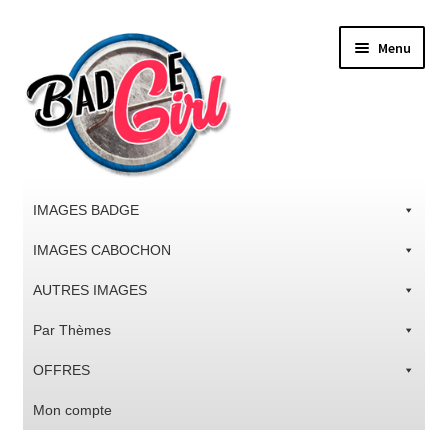
Aller
Aller
Menu
à
au
la
contenu
navigation
IMAGES BADGE
IMAGES CABOCHON
AUTRES IMAGES
Par Thèmes
OFFRES
Mon compte