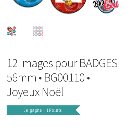
FAQ
Mon compte
Wishlist
Panier
12 Images pour BADGES
Politique de Confidentialité
56mm • BG00110 •
Validation de la commande
Joyeux Noël
Je gagne : 1Points