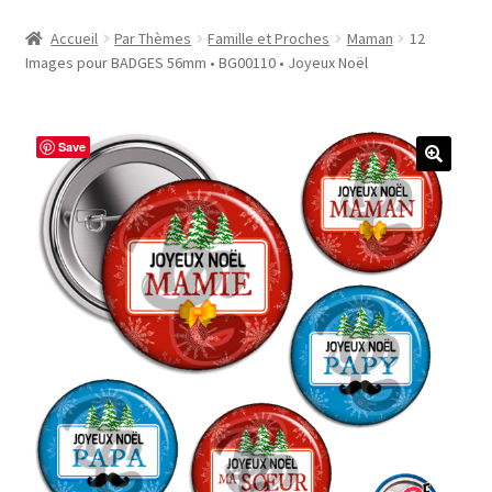
Accueil
Accueil
Par Thèmes
Famille et Proches
Maman
12
Images pour BADGES 56mm • BG00110 • Joyeux Noël
#1298 (pas de titre)
#2771 (pas de titre)
Save
#5610 (pas de titre)
#5740 (pas de titre)
Acheter ma Machine à Badge
Boutique
CODES PROMOS
Conditions Générales de Vente