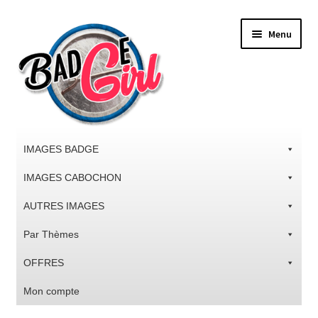
Aller
Aller
Menu
à
au
la
contenu
navigation
IMAGES BADGE
IMAGES CABOCHON
AUTRES IMAGES
Par Thèmes
OFFRES
Mon compte