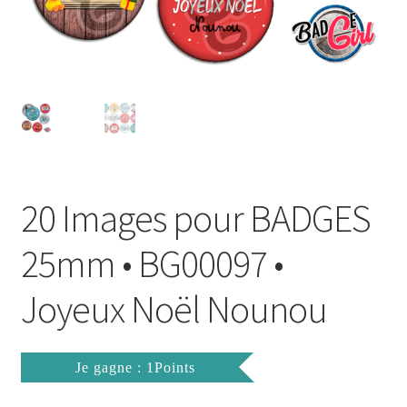
FAQ
Mon compte
Wishlist
Panier
20 Images pour BADGES
Politique de Confidentialité
25mm • BG00097 •
Validation de la commande
Joyeux Noël Nounou
Je gagne : 1Points