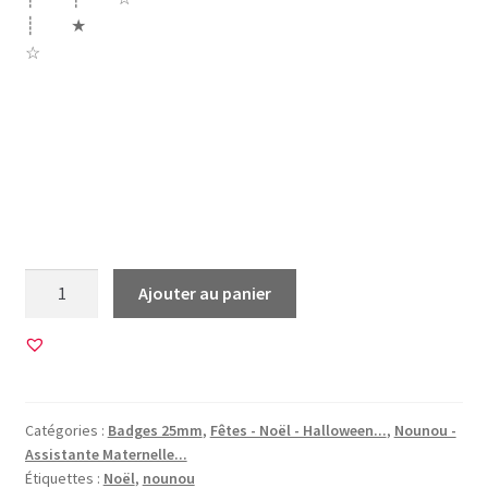
┊ ★
☆
noel christmas xmas sapin noeud neige fêtes etoile
bonnet père noël santa claus chat maison pain épices
boule merci assistante maternelle nounou bebe enfant
jour nany bonhomme houx cageau bois etiquette cadeau
cerf renne or doré crayons couleurs noeud
quantité
Ajouter au panier
de
20
Images
pour
BADGES
Catégories :
Badges 25mm
,
Fêtes - Noël - Halloween...
,
Nounou -
25mm
Assistante Maternelle...
•
Étiquettes :
Noël
,
nounou