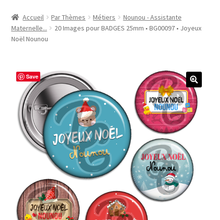
Accueil
Accueil
Par Thèmes
Métiers
Nounou - Assistante
Maternelle...
20 Images pour BADGES 25mm • BG00097 • Joyeux
#1298 (pas de titre)
Noël Nounou
#2771 (pas de titre)
Save
#5610 (pas de titre)
#5740 (pas de titre)
Acheter ma Machine à Badge
Boutique
CODES PROMOS
Conditions Générales de Vente