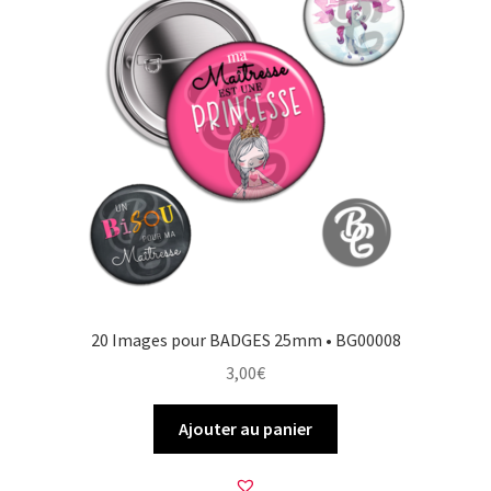
20 Images pour BADGES 25mm • BG00008
3,00
€
Ajouter au panier