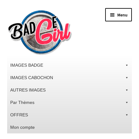
Aller
Aller
Menu
à
au
la
contenu
navigation
IMAGES BADGE
IMAGES CABOCHON
AUTRES IMAGES
Par Thèmes
OFFRES
Mon compte