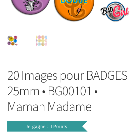
FAQ
Mon compte
Wishlist
Panier
20 Images pour BADGES
Politique de Confidentialité
25mm • BG00101 •
Validation de la commande
Maman Madame
Je gagne : 1Points