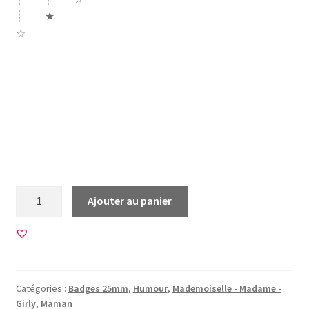
┊ ★
☆
maman mere madame monsieur madame detournement
bonheur sunshine canaille timide bonhomme dodue chipie
catastrophe bavarde coquette sage oui en retard sage
chance bouche main couleurs livre
quantité
Ajouter au panier
de
20
Images
pour
BADGES
Catégories :
Badges 25mm
,
Humour
,
Mademoiselle - Madame -
25mm
Girly
,
Maman