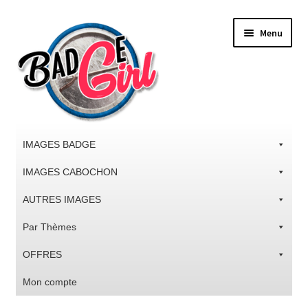
Aller
Aller
Menu
à
au
la
contenu
navigation
IMAGES BADGE
IMAGES CABOCHON
AUTRES IMAGES
Par Thèmes
OFFRES
Mon compte