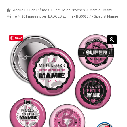
Accueil
Accueil
Par Thèmes
Famille et Proches
Mamie - Mami -
Mémé
20 Images pour BADGES 25mm • BG00157 • Spécial Mamie
#1298 (pas de titre)
#2771 (pas de titre)
Save
#5610 (pas de titre)
#5740 (pas de titre)
Acheter ma Machine à Badge
Boutique
CODES PROMOS
Conditions Générales de Vente