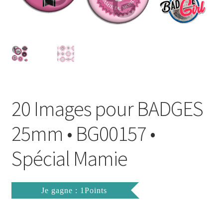
FAQ
Mon compte
Wishlist
Panier
20 Images pour BADGES
Politique de Confidentialité
25mm • BG00157 •
Validation de la commande
Spécial Mamie
Je gagne : 1Points