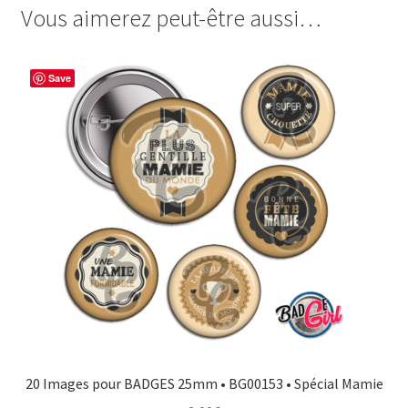
Mamie
Vous aimerez peut-être aussi…
e
t
t
t
b
e
t
a
o
r
e
g
Save
o
e
r
e
k
s
r
t
20 Images pour BADGES 25mm • BG00153 • Spécial Mamie