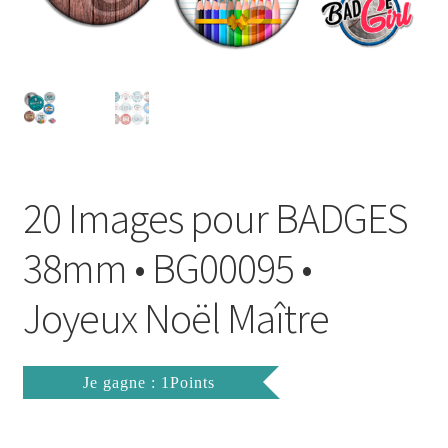
FAQ
Mon compte
Wishlist
Panier
20 Images pour BADGES
Politique de Confidentialité
38mm • BG00095 •
Validation de la commande
Joyeux Noël Maître
Je gagne : 1Points