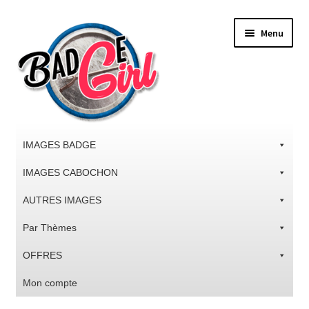
Aller
Aller
Menu
à
au
la
contenu
navigation
IMAGES BADGE
IMAGES CABOCHON
AUTRES IMAGES
Par Thèmes
OFFRES
Mon compte