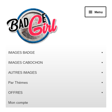
Aller
Aller
Menu
à
au
la
contenu
navigation
IMAGES BADGE
IMAGES CABOCHON
AUTRES IMAGES
Par Thèmes
OFFRES
Mon compte