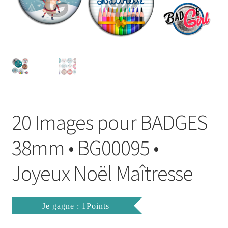
FAQ
Mon compte
Wishlist
Panier
20 Images pour BADGES
Politique de Confidentialité
38mm • BG00095 •
Validation de la commande
Joyeux Noël Maîtresse
Je gagne : 1Points