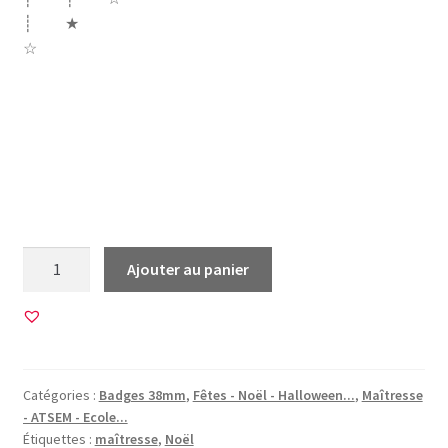
┊ ★
☆
noel christmas xmas sapin noeud neige fêtes etoile
bonnet père noël santa claus chat maison pain épices
boule maîtresse ecole eleve merci bonhomme houx
cageau bois etiquette cadeau cerf renne or doré crayons
couleurs noeud
quantité
Ajouter au panier
de
20
Images
pour
BADGES
Catégories :
Badges 38mm
,
Fêtes - Noël - Halloween...
,
Maîtresse
38mm
- ATSEM - Ecole...
•
Étiquettes :
maîtresse
,
Noël