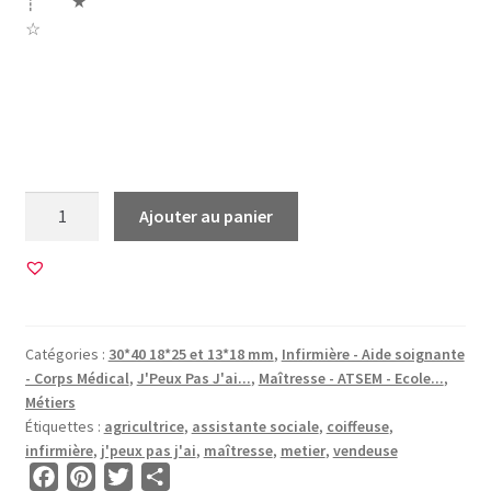
┊ ★
☆
métier maitresse maîtresse infirmiere assistante sociale
agricultrice ciseaux ciseau seringue piqure métier vendeuse
coiffeuse j’peux pas j’ai je peux je je suis
quantité
Ajouter au panier
de
45
Images
pour
CABOCHONS
Catégories :
30*40 18*25 et 13*18 mm
,
Infirmière - Aide soignante
OVALES
- Corps Médical
,
J'Peux Pas J'ai...
,
Maîtresse - ATSEM - Ecole...
,
•
Métiers
BG00014
Étiquettes :
agricultrice
,
assistante sociale
,
coiffeuse
,
infirmière
,
j'peux pas j'ai
,
maîtresse
,
metier
,
vendeuse
F
P
T
P