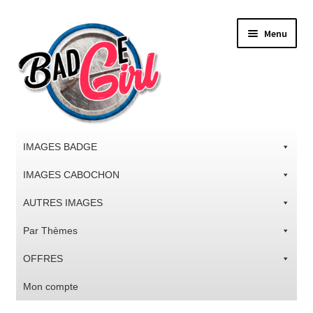
Aller
Aller
Menu
à
au
la
contenu
navigation
IMAGES BADGE
IMAGES CABOCHON
AUTRES IMAGES
Par Thèmes
OFFRES
Mon compte