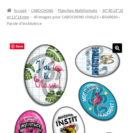
Accueil
Accueil
CABOCHONS
Planches Multiformats
30*40 18*25
et 13*18 mm
45 Images pour CABOCHONS OVALES • BG00030 •
#1298 (pas de titre)
Parole d’Institutrice
#2771 (pas de titre)
Save
#5610 (pas de titre)
#5740 (pas de titre)
Acheter ma Machine à Badge
Boutique
CODES PROMOS
Conditions Générales de Vente