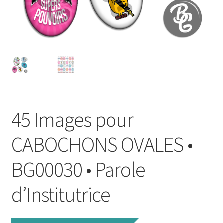
FAQ
Mon compte
Wishlist
Panier
45 Images pour
Politique de Confidentialité
CABOCHONS OVALES •
Validation de la commande
BG00030 • Parole
d’Institutrice