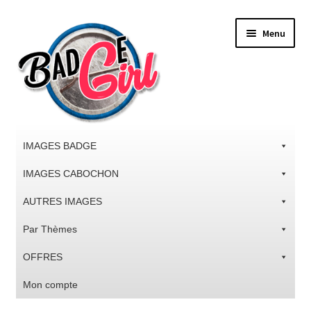
Aller
Aller
Menu
à
au
la
contenu
navigation
IMAGES BADGE
IMAGES CABOCHON
AUTRES IMAGES
Par Thèmes
OFFRES
Mon compte