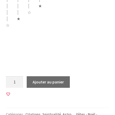
┊ ┊ ┊ ★
┊ ┊ ☆
┊ ★
☆
voeux nouvelle année bonne année 2020 souhait
engagement yoga pleine conscience spiritualité buddha
bouddha bouda moi même positif cultive je crois en moi
j’arrête de vouloir être parfaite méditation écoute mon
coeur ose dire non oser zen ganesh 2020
quantité
Ajouter au panier
de
45
Images
pour
CABOCHONS
Catégories :
Citations, Spiritualité, Astro...
,
Fêtes - Noël -