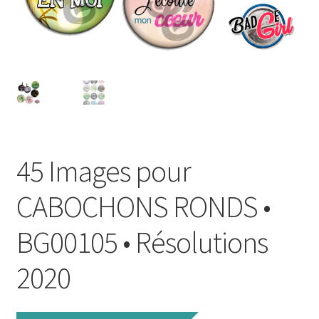
FAQ
Mon compte
Wishlist
Panier
45 Images pour
Politique de Confidentialité
CABOCHONS RONDS •
Validation de la commande
BG00105 • Résolutions
2020