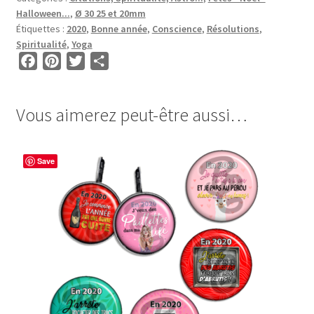
RONDS
Halloween...
,
Ø 30 25 et 20mm
•
Étiquettes :
2020
,
Bonne année
,
Conscience
,
Résolutions
,
BG00105
Spiritualité
,
Yoga
•
F
P
T
P
Résolutions
a
i
w
a
2020
c
n
i
r
Vous aimerez peut-être aussi…
e
t
t
t
b
e
t
a
o
r
e
g
Save
o
e
r
e
k
s
r
t