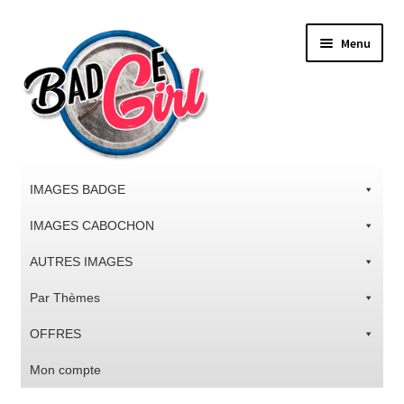
Aller
Aller
Menu
à
au
la
contenu
navigation
IMAGES BADGE
IMAGES CABOCHON
AUTRES IMAGES
Par Thèmes
OFFRES
Mon compte